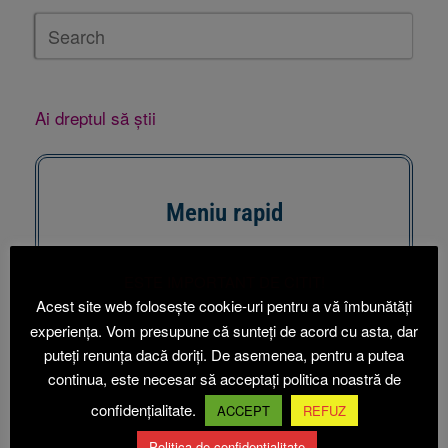
Ai dreptul să știi
Meniu rapid
↓↓↓↓↓↓
ESTE IMPORTANT DE CITIT!
Acest site web folosește cookie-uri pentru a vă îmbunătăți
Vânzare de terenuri
experiența. Vom presupune că sunteți de acord cu asta, dar
puteți renunța dacă doriți. De asemenea, pentru a putea
Somații publice
continua, este necesar să acceptați politica noastră de
confidențialitate.
ACCEPT
REFUZ
Asistență socială
Politica de confidențialitate