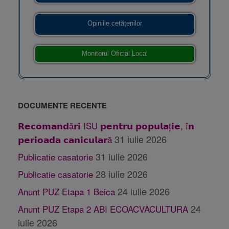
Opiniile cetățenilor
Monitorul Oficial Local
DOCUMENTE RECENTE
𝗥𝗲𝗰𝗼𝗺𝗮𝗻𝗱ă𝗿𝗶 ISU 𝗽𝗲𝗻𝘁𝗿𝘂 𝗽𝗼𝗽𝘂𝗹𝗮ț𝗶𝗲, î𝗻
31 iulie 2026
𝗽𝗲𝗿𝗶𝗼𝗮𝗱𝗮 𝗰𝗮𝗻𝗶𝗰𝘂𝗹𝗮𝗿ă
31 iulie 2026
Publicatie casatorie
28 iulie 2026
Publicatie casatorie
24 iulie 2026
Anunt PUZ Etapa 1 Beica
24
Anunt PUZ Etapa 2 ABI ECOACVACULTURA
iulie 2026