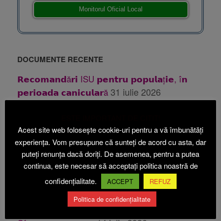
Monitorul Oficial Local
DOCUMENTE RECENTE
𝗥𝗲𝗰𝗼𝗺𝗮𝗻𝗱ă𝗿𝗶 ISU 𝗽𝗲𝗻𝘁𝗿𝘂 𝗽𝗼𝗽𝘂𝗹𝗮ț𝗶𝗲, î𝗻
31 iulie 2026
𝗽𝗲𝗿𝗶𝗼𝗮𝗱𝗮 𝗰𝗮𝗻𝗶𝗰𝘂𝗹𝗮𝗿ă
31 iulie 2026
Publicatie casatorie
ESTE IMPORTANT DE CITIT!
28 iulie 2026
Publicatie casatorie
Acest site web folosește cookie-uri pentru a vă îmbunătăți
24 iulie 2026
Anunt PUZ Etapa 1 Beica
experiența. Vom presupune că sunteți de acord cu asta, dar
puteți renunța dacă doriți. De asemenea, pentru a putea
24
Anunt PUZ Etapa 2 ABI ECOACVACULTURA
continua, este necesar să acceptați politica noastră de
iulie 2026
confidențialitate.
ACCEPT
REFUZ
14 iulie 2026
Oferta vanzare teren
Politica de confidențialitate
14 iulie 2026
Oferta vanzare teren