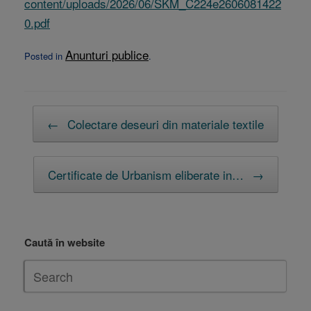
content/uploads/2026/06/SKM_C224e2606081422
0.pdf
Anunturi publice
Posted in
.
Post navigation
←
Colectare deseuri din materiale textile
Certificate de Urbanism eliberate in…
→
Caută în website