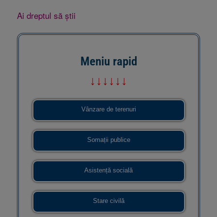
Ai dreptul să știi
Meniu rapid
↓↓↓↓↓↓
Vânzare de terenuri
Somații publice
Asistență socială
Stare civilă