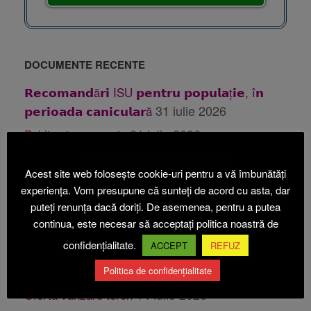
DOCUMENTE RECENTE
𝗥𝗲𝗰𝗼𝗺𝗮𝗻𝗱ă𝗿𝗶 ISU 𝗽𝗲𝗻𝘁𝗿𝘂 𝗽𝗼𝗽𝘂𝗹𝗮ț𝗶𝗲, î𝗻
31 iulie 2026
𝗽𝗲𝗿𝗶𝗼𝗮𝗱𝗮 𝗰𝗮𝗻𝗶𝗰𝘂𝗹𝗮𝗿ă
31 iulie 2026
Publicatie casatorie
28 iulie 2026
Publicatie casatorie
ESTE IMPORTANT DE CITIT!
Acest site web folosește cookie-uri pentru a vă îmbunătăți
24 iulie 2026
Anunt PUZ Etapa 1 Beica
experiența. Vom presupune că sunteți de acord cu asta, dar
24
Anunt PUZ Etapa 2 ABI ECOACVACULTURA
puteți renunța dacă doriți. De asemenea, pentru a putea
iulie 2026
continua, este necesar să acceptați politica noastră de
confidențialitate.
14 iulie 2026
Oferta vanzare teren
ACCEPT
REFUZ
14 iulie 2026
Oferta vanzare teren
Politica de confidențialitate
14 iulie 2026
Oferta vanzare teren