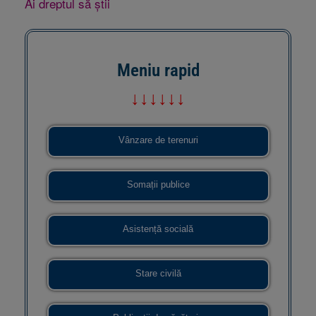
Ai dreptul să știi
Meniu rapid
↓↓↓↓↓↓
Vânzare de terenuri
Somații publice
Asistență socială
Stare civilă