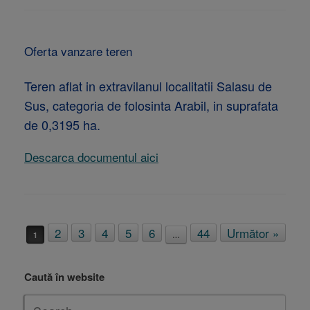
Oferta vanzare teren
Teren aflat in extravilanul localitatii Salasu de
Sus, categoria de folosinta Arabil, in suprafata
de 0,3195 ha.
Descarca documentul aici
Post navigation
2
3
4
5
6
44
Următor »
1
…
Caută în website