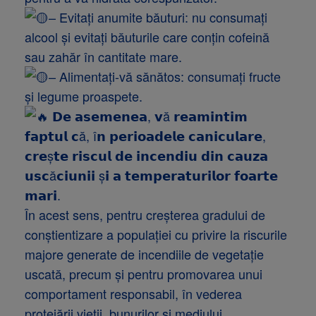
– Evitați anumite băuturi: nu consumați
alcool și evitați băuturile care conțin cofeină
sau zahăr în cantitate mare.
– Alimentați-vă sănătos: consumați fructe
și legume proaspete.
𝗗𝗲 𝗮𝘀𝗲𝗺𝗲𝗻𝗲𝗮, 𝘃ă 𝗿𝗲𝗮𝗺𝗶𝗻𝘁𝗶𝗺
𝗳𝗮𝗽𝘁𝘂𝗹 𝗰ă, î𝗻 𝗽𝗲𝗿𝗶𝗼𝗮𝗱𝗲𝗹𝗲 𝗰𝗮𝗻𝗶𝗰𝘂𝗹𝗮𝗿𝗲,
𝗰𝗿𝗲ș𝘁𝗲 𝗿𝗶𝘀𝗰𝘂𝗹 𝗱𝗲 𝗶𝗻𝗰𝗲𝗻𝗱𝗶𝘂 𝗱𝗶𝗻 𝗰𝗮𝘂𝘇𝗮
𝘂𝘀𝗰ă𝗰𝗶𝘂𝗻𝗶𝗶 ș𝗶 𝗮 𝘁𝗲𝗺𝗽𝗲𝗿𝗮𝘁𝘂𝗿𝗶𝗹𝗼𝗿 𝗳𝗼𝗮𝗿𝘁𝗲
𝗺𝗮𝗿𝗶.
În acest sens, pentru creşterea gradului de
conştientizare a populaţiei cu privire la riscurile
majore generate de incendiile de vegetație
uscată, precum şi pentru promovarea unui
comportament responsabil, în vederea
protejării vieţii, bunurilor şi mediului