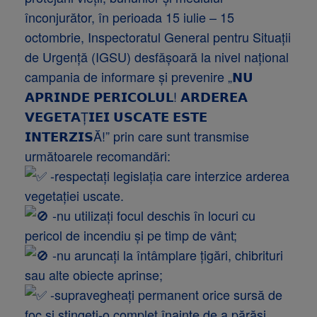
înconjurător, în perioada 15 iulie – 15
octombrie, Inspectoratul General pentru Situații
de Urgență (IGSU) desfășoară la nivel național
campania de informare și prevenire „𝗡𝗨
𝗔𝗣𝗥𝗜𝗡𝗗𝗘 𝗣𝗘𝗥𝗜𝗖𝗢𝗟𝗨𝗟! 𝗔𝗥𝗗𝗘𝗥𝗘𝗔
𝗩𝗘𝗚𝗘𝗧𝗔Ț𝗜𝗘𝗜 𝗨𝗦𝗖𝗔𝗧𝗘 𝗘𝗦𝗧𝗘
𝗜𝗡𝗧𝗘𝗥𝗭𝗜𝗦Ă!” prin care sunt transmise
următoarele recomandări:
-respectați legislația care interzice arderea
vegetației uscate.
-nu utilizați focul deschis în locuri cu
pericol de incendiu și pe timp de vânt;
-nu aruncați la întâmplare țigări, chibrituri
sau alte obiecte aprinse;
-supravegheați permanent orice sursă de
foc și stingeți-o complet înainte de a părăsi