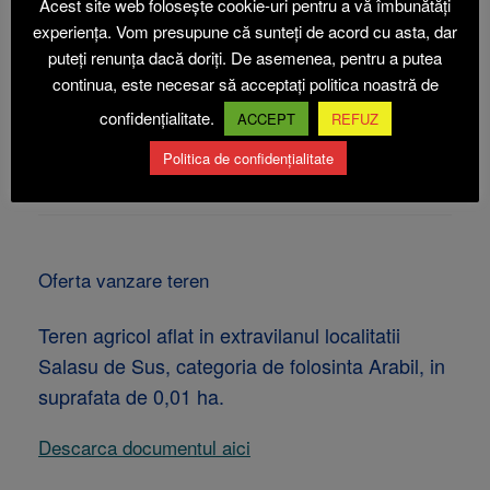
Acest site web folosește cookie-uri pentru a vă îmbunătăți
experiența. Vom presupune că sunteți de acord cu asta, dar
Teren agricol aflat in extravilanul localitatii
puteți renunța dacă doriți. De asemenea, pentru a putea
Salasu de Sus, categoria de folosinta Arabil, in
continua, este necesar să acceptați politica noastră de
suprafata de 1,4492 ha
confidențialitate.
ACCEPT
REFUZ
Descarca documentul aici
Politica de confidențialitate
Oferta vanzare teren
Teren agricol aflat in extravilanul localitatii
Salasu de Sus, categoria de folosinta Arabil, in
suprafata de 0,01 ha.
Descarca documentul aici