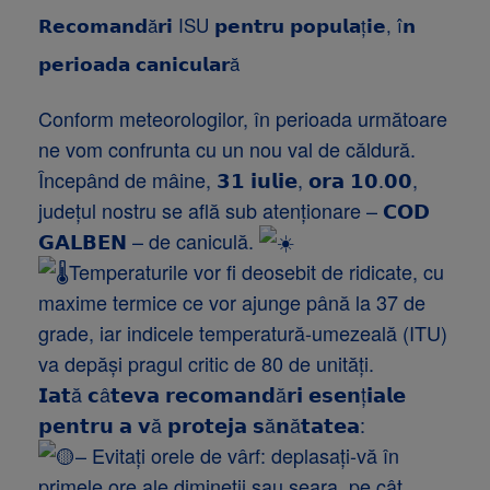
𝗥𝗲𝗰𝗼𝗺𝗮𝗻𝗱ă𝗿𝗶 ISU 𝗽𝗲𝗻𝘁𝗿𝘂 𝗽𝗼𝗽𝘂𝗹𝗮ț𝗶𝗲, î𝗻
𝗽𝗲𝗿𝗶𝗼𝗮𝗱𝗮 𝗰𝗮𝗻𝗶𝗰𝘂𝗹𝗮𝗿ă
Conform meteorologilor, în perioada următoare
ne vom confrunta cu un nou val de căldură.
Începând de mâine, 𝟯𝟭 𝗶𝘂𝗹𝗶𝗲, 𝗼𝗿𝗮 𝟭𝟬.𝟬𝟬,
județul nostru se află sub atenționare – 𝗖𝗢𝗗
𝗚𝗔𝗟𝗕𝗘𝗡 – de caniculă.
Temperaturile vor fi deosebit de ridicate, cu
maxime termice ce vor ajunge până la 37 de
grade, iar indicele temperatură-umezeală (ITU)
va depăși pragul critic de 80 de unități.
𝗜𝗮𝘁ă 𝗰â𝘁𝗲𝘃𝗮 𝗿𝗲𝗰𝗼𝗺𝗮𝗻𝗱ă𝗿𝗶 𝗲𝘀𝗲𝗻ț𝗶𝗮𝗹𝗲
𝗽𝗲𝗻𝘁𝗿𝘂 𝗮 𝘃ă 𝗽𝗿𝗼𝘁𝗲𝗷𝗮 𝘀ă𝗻ă𝘁𝗮𝘁𝗲𝗮:
– Evitați orele de vârf: deplasați-vă în
primele ore ale dimineții sau seara, pe cât