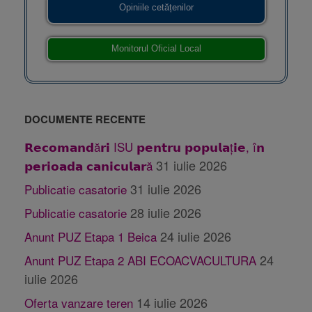
Opiniile cetățenilor
Monitorul Oficial Local
DOCUMENTE RECENTE
𝗥𝗲𝗰𝗼𝗺𝗮𝗻𝗱ă𝗿𝗶 ISU 𝗽𝗲𝗻𝘁𝗿𝘂 𝗽𝗼𝗽𝘂𝗹𝗮ț𝗶𝗲, î𝗻
31 iulie 2026
𝗽𝗲𝗿𝗶𝗼𝗮𝗱𝗮 𝗰𝗮𝗻𝗶𝗰𝘂𝗹𝗮𝗿ă
31 iulie 2026
Publicatie casatorie
28 iulie 2026
Publicatie casatorie
24 iulie 2026
Anunt PUZ Etapa 1 Beica
24
Anunt PUZ Etapa 2 ABI ECOACVACULTURA
iulie 2026
14 iulie 2026
Oferta vanzare teren