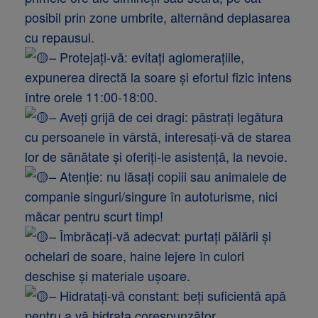
posibil prin zone umbrite, alternând deplasarea
cu repausul.
– Protejați-vă: evitați aglomerațiile,
expunerea directă la soare și efortul fizic intens
între orele 11:00-18:00.
– Aveți grijă de cei dragi: păstrați legătura
cu persoanele în vârstă, interesați-vă de starea
lor de sănătate și oferiți-le asistență, la nevoie.
– Atenție: nu lăsați copiii sau animalele de
companie singuri/singure în autoturisme, nici
măcar pentru scurt timp!
– Îmbrăcați-vă adecvat: purtați pălării și
ochelari de soare, haine lejere în culori
deschise și materiale ușoare.
– Hidratați-vă constant: beți suficientă apă
pentru a vă hidrata corespunzător.