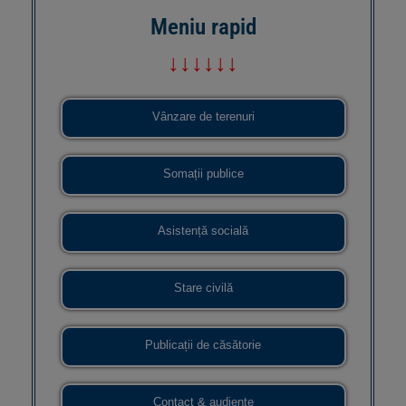
Meniu rapid
↓↓↓↓↓↓
Vânzare de terenuri
Somații publice
Asistență socială
Stare civilă
Publicații de căsătorie
Contact & audiențe