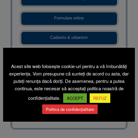
Formulare online
Cadastru & urbanism
Hotărâri ale Consiliului Local
ESTE IMPORTANT DE CITIT!
Acest site web folosește cookie-uri pentru a vă îmbunătăți
experiența. Vom presupune că sunteți de acord cu asta, dar
Dispoziții de primar
puteți renunța dacă doriți. De asemenea, pentru a putea
continua, este necesar să acceptați politica noastră de
Opiniile cetățenilor
confidențialitate.
ACCEPT
REFUZ
Politica de confidențialitate
Monitorul Oficial Local