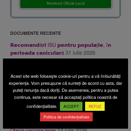
Monitorul Oficial Local
DOCUMENTE RECENTE
𝗥𝗲𝗰𝗼𝗺𝗮𝗻𝗱ă𝗿𝗶 ISU 𝗽𝗲𝗻𝘁𝗿𝘂 𝗽𝗼𝗽𝘂𝗹𝗮ț𝗶𝗲, î𝗻
31 iulie 2026
𝗽𝗲𝗿𝗶𝗼𝗮𝗱𝗮 𝗰𝗮𝗻𝗶𝗰𝘂𝗹𝗮𝗿ă
31 iulie 2026
Publicatie casatorie
ESTE IMPORTANT DE CITIT!
28 iulie 2026
Publicatie casatorie
Acest site web folosește cookie-uri pentru a vă îmbunătăți
24 iulie 2026
Anunt PUZ Etapa 1 Beica
experiența. Vom presupune că sunteți de acord cu asta, dar
puteți renunța dacă doriți. De asemenea, pentru a putea
24
Anunt PUZ Etapa 2 ABI ECOACVACULTURA
continua, este necesar să acceptați politica noastră de
iulie 2026
confidențialitate.
ACCEPT
REFUZ
14 iulie 2026
Oferta vanzare teren
Politica de confidențialitate
14 iulie 2026
Oferta vanzare teren
14 iulie 2026
Oferta vanzare teren