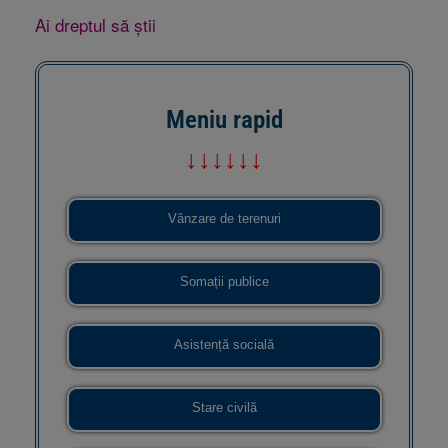
Ai dreptul să știi
Meniu rapid
↓↓↓↓↓↓
Vânzare de terenuri
Somații publice
Asistență socială
Stare civilă