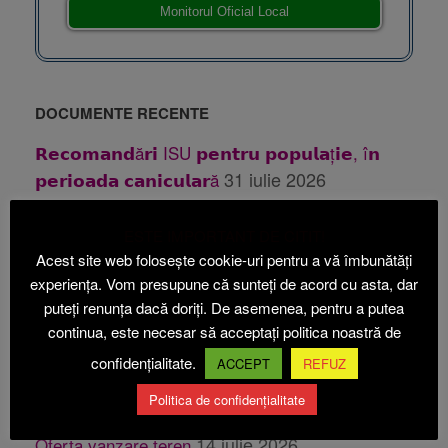
Monitorul Oficial Local
DOCUMENTE RECENTE
𝗥𝗲𝗰𝗼𝗺𝗮𝗻𝗱ă𝗿𝗶 ISU 𝗽𝗲𝗻𝘁𝗿𝘂 𝗽𝗼𝗽𝘂𝗹𝗮ț𝗶𝗲, î𝗻
31 iulie 2026
𝗽𝗲𝗿𝗶𝗼𝗮𝗱𝗮 𝗰𝗮𝗻𝗶𝗰𝘂𝗹𝗮𝗿ă
31 iulie 2026
Publicatie casatorie
ESTE IMPORTANT DE CITIT!
28 iulie 2026
Publicatie casatorie
Acest site web folosește cookie-uri pentru a vă îmbunătăți
24 iulie 2026
Anunt PUZ Etapa 1 Beica
experiența. Vom presupune că sunteți de acord cu asta, dar
puteți renunța dacă doriți. De asemenea, pentru a putea
24
Anunt PUZ Etapa 2 ABI ECOACVACULTURA
continua, este necesar să acceptați politica noastră de
iulie 2026
confidențialitate.
ACCEPT
REFUZ
14 iulie 2026
Oferta vanzare teren
Politica de confidențialitate
14 iulie 2026
Oferta vanzare teren
14 iulie 2026
Oferta vanzare teren