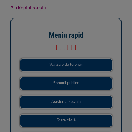
Ai dreptul să știi
Meniu rapid
↓↓↓↓↓↓
Vânzare de terenuri
Somații publice
Asistență socială
Stare civilă