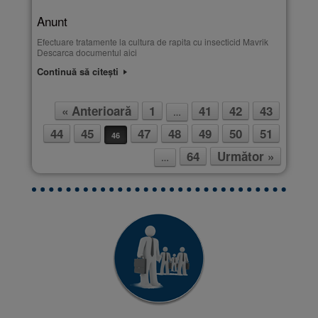
Anunt
Efectuare tratamente la cultura de rapita cu insecticid Mavrik
Descarca documentul aici
Continuă să citești
« Anterioară
1
41
42
43
…
Post navigation
44
45
47
48
49
50
51
46
64
Următor »
…