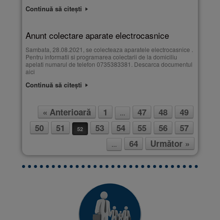
Continuă să citești
Anunt colectare aparate electrocasnice
Sambata, 28.08.2021, se colecteaza aparatele electrocasnice .
Pentru informatii si programarea colectarii de la domiciliu
apelati numarul de telefon 0735383381. Descarca documentul
aici
Continuă să citești
« Anterioară
1
47
48
49
…
Post navigation
50
51
53
54
55
56
57
52
64
Următor »
…