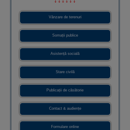
Vânzare de terenuri
Somații publice
Asistență socială
Stare civilă
Publicații de căsătorie
Contact & audiențe
Formulare online