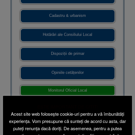
Cadastru & urbanism
Hotărâri ale Consiliului Local
Dispoziții de primar
Opiniile cetățenilor
Monitorul Oficial Local
ESTE IMPORTANT DE CITIT!
Acest site web folosește cookie-uri pentru a vă îmbunătăți
DOCUMENTE RECENTE
experiența. Vom presupune că sunteți de acord cu asta, dar
puteți renunța dacă doriți. De asemenea, pentru a putea
𝗥𝗲𝗰𝗼𝗺𝗮𝗻𝗱ă𝗿𝗶 ISU 𝗽𝗲𝗻𝘁𝗿𝘂 𝗽𝗼𝗽𝘂𝗹𝗮ț𝗶𝗲, î𝗻