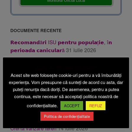
Monitorul Oficial Local
DOCUMENTE RECENTE
𝗥𝗲𝗰𝗼𝗺𝗮𝗻𝗱ă𝗿𝗶 ISU 𝗽𝗲𝗻𝘁𝗿𝘂 𝗽𝗼𝗽𝘂𝗹𝗮ț𝗶𝗲, î𝗻
31 iulie 2026
𝗽𝗲𝗿𝗶𝗼𝗮𝗱𝗮 𝗰𝗮𝗻𝗶𝗰𝘂𝗹𝗮𝗿ă
31 iulie 2026
Publicatie casatorie
ESTE IMPORTANT DE CITIT!
28 iulie 2026
Publicatie casatorie
Acest site web folosește cookie-uri pentru a vă îmbunătăți
24 iulie 2026
Anunt PUZ Etapa 1 Beica
experiența. Vom presupune că sunteți de acord cu asta, dar
24
puteți renunța dacă doriți. De asemenea, pentru a putea
Anunt PUZ Etapa 2 ABI ECOACVACULTURA
continua, este necesar să acceptați politica noastră de
iulie 2026
confidențialitate.
ACCEPT
REFUZ
14 iulie 2026
Oferta vanzare teren
Politica de confidențialitate
14 iulie 2026
Oferta vanzare teren
14 iulie 2026
Oferta vanzare teren