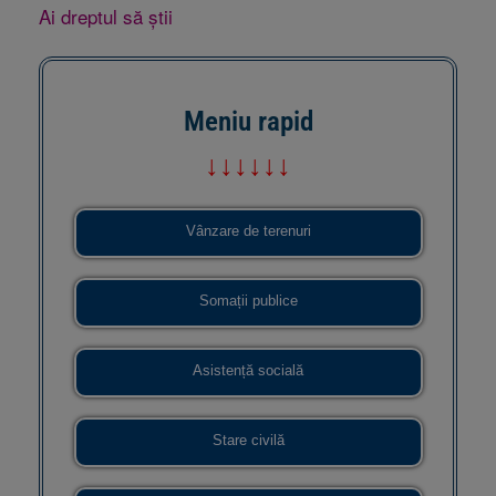
Ai dreptul să știi
Meniu rapid
↓↓↓↓↓↓
Vânzare de terenuri
Somații publice
Asistență socială
Stare civilă