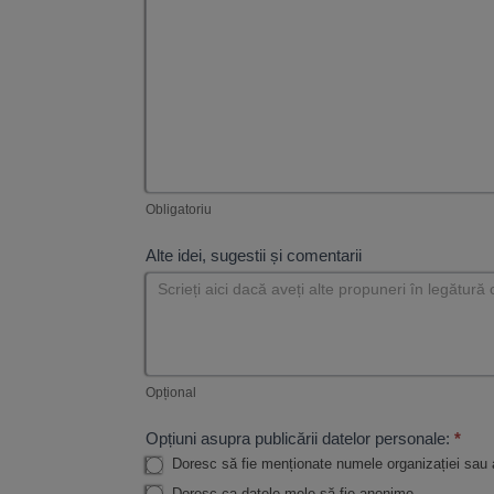
Obligatoriu
Alte idei, sugestii și comentarii
Opțional
Opțiuni asupra publicării datelor personale:
*
Doresc să fie menționate numele organizației sau 
Doresc ca datele mele să fie anonime