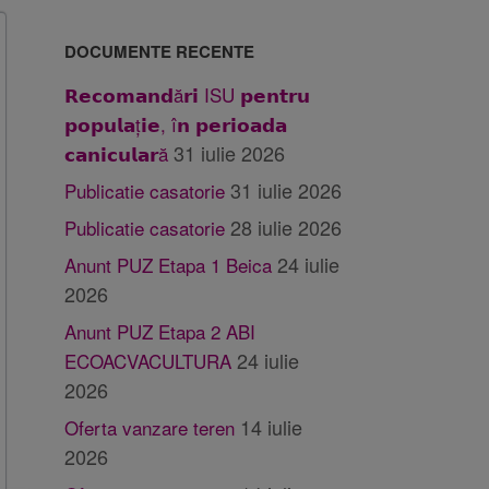
DOCUMENTE RECENTE
𝗥𝗲𝗰𝗼𝗺𝗮𝗻𝗱ă𝗿𝗶 ISU 𝗽𝗲𝗻𝘁𝗿𝘂
𝗽𝗼𝗽𝘂𝗹𝗮ț𝗶𝗲, î𝗻 𝗽𝗲𝗿𝗶𝗼𝗮𝗱𝗮
31 iulie 2026
𝗰𝗮𝗻𝗶𝗰𝘂𝗹𝗮𝗿ă
31 iulie 2026
Publicatie casatorie
28 iulie 2026
Publicatie casatorie
24 iulie
Anunt PUZ Etapa 1 Beica
2026
Anunt PUZ Etapa 2 ABI
24 iulie
ECOACVACULTURA
2026
14 iulie
Oferta vanzare teren
2026