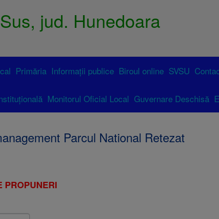
Sus, jud. Hunedoara
ocal
Primăria
Informații publice
Biroul online
SVSU
Contac
nstituțională
Monitorul Oficial Local
Guvernare Deschisă
E
 management Parcul National Retezat
 PROPUNERI