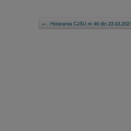
Post navigation
←
Hotararea CJSU nr 46 din 23.03.202