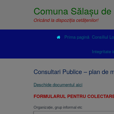
Comuna Sălașu de 
Oricând la dispoziția cetățenilor!
Prima pagină
Consiliul L
Integritate i
Consultari Publice – plan de
Deschide documentul aici
FORMULARUL PENTRU COLECTARE
Organizație, grup informal etc