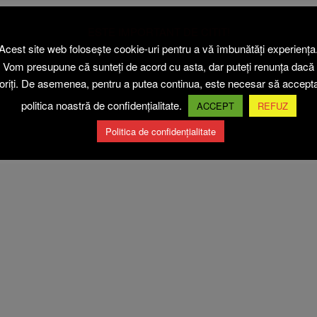
ESTE IMPORTANT DE CITIT!
Acest site web folosește cookie-uri pentru a vă îmbunătăți experiența
Vom presupune că sunteți de acord cu asta, dar puteți renunța dacă
oriți. De asemenea, pentru a putea continua, este necesar să accepta
politica noastră de confidențialitate.
ACCEPT
REFUZ
Politica de confidențialitate