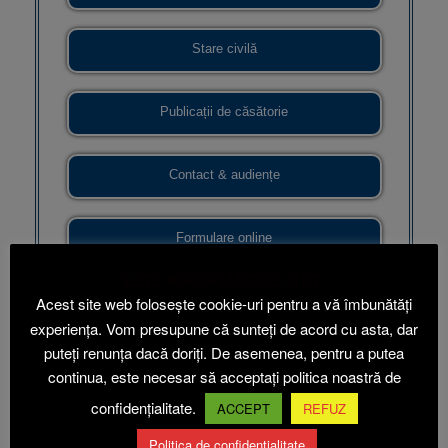
Stare civilă
Publicații de căsătorie
Contact & audiențe
Formulare online
ESTE IMPORTANT DE CITIT!
Cadastru & urbanism
Acest site web folosește cookie-uri pentru a vă îmbunătăți
experiența. Vom presupune că sunteți de acord cu asta, dar
puteți renunța dacă doriți. De asemenea, pentru a putea
Hotărâri ale Consiliului Local
continua, este necesar să acceptați politica noastră de
confidențialitate.
ACCEPT
REFUZ
Dispoziții de primar
Politica de confidențialitate