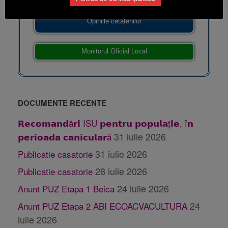
Opiniile cetățenilor
Monitorul Oficial Local
DOCUMENTE RECENTE
𝗥𝗲𝗰𝗼𝗺𝗮𝗻𝗱ă𝗿𝗶 ISU 𝗽𝗲𝗻𝘁𝗿𝘂 𝗽𝗼𝗽𝘂𝗹𝗮ț𝗶𝗲, î𝗻
31 iulie 2026
𝗽𝗲𝗿𝗶𝗼𝗮𝗱𝗮 𝗰𝗮𝗻𝗶𝗰𝘂𝗹𝗮𝗿ă
31 iulie 2026
Publicatie casatorie
28 iulie 2026
Publicatie casatorie
24 iulie 2026
Anunt PUZ Etapa 1 Beica
24
Anunt PUZ Etapa 2 ABI ECOACVACULTURA
iulie 2026