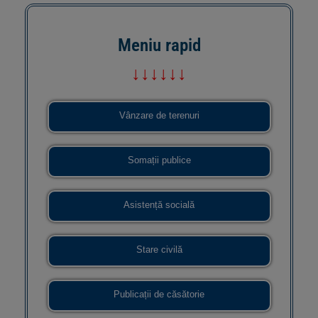
Meniu rapid
↓↓↓↓↓↓
Vânzare de terenuri
Somații publice
Asistență socială
Stare civilă
Publicații de căsătorie