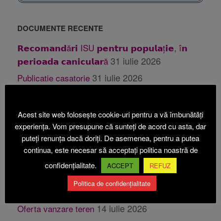
DOCUMENTE RECENTE
𝗥𝗲𝗰𝗼𝗺𝗮𝗻𝗱ă𝗿𝗶 ISU 𝗽𝗲𝗻𝘁𝗿𝘂 𝗽𝗼𝗽𝘂𝗹𝗮ț𝗶𝗲, î𝗻
31 iulie 2026
𝗽𝗲𝗿𝗶𝗼𝗮𝗱𝗮 𝗰𝗮𝗻𝗶𝗰𝘂𝗹𝗮𝗿ă
31 iulie 2026
Publicatie casatorie
28 iulie 2026
Publicatie casatorie
ESTE IMPORTANT DE CITIT!
24 iulie 2026
Anunt PUZ Etapa 1 Beica
Acest site web folosește cookie-uri pentru a vă îmbunătăți
experiența. Vom presupune că sunteți de acord cu asta, dar
24
Anunt PUZ Etapa 2 ABI ECOACVACULTURA
puteți renunța dacă doriți. De asemenea, pentru a putea
iulie 2026
continua, este necesar să acceptați politica noastră de
14 iulie 2026
Oferta vanzare teren
confidențialitate.
ACCEPT
REFUZ
14 iulie 2026
Oferta vanzare teren
Politica de confidențialitate
14 iulie 2026
Oferta vanzare teren
14 iulie 2026
Oferta vanzare teren