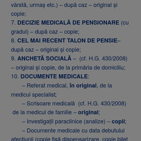
vârstă, urmaş etc.) – după caz – original şi
copie;
7.
(cu
DECIZIE MEDICALĂ DE PENSIONARE
gradul) – după caz – copie;
8.
–
CEL MAI RECENT TALON DE PENSIE
după caz – original şi copie;
9.
– (cf. H.G. 430/2008)
ANCHETĂ SOCIALĂ
– original şi copie, de la primăria de domiciliu;
10.
:
DOCUMENTE MEDICALE
– Referat medical,
, de la
în original
medicul specialist;
– Scrisoare medicală (cf. H.G. 430/2008)
de la medicul de familie –
;
original
– Investigaţii paraclinice (analize) –
;
copii
– Documente medicale cu data debutului
afecţiunii (copie fişă dispensarizare, copie bilet