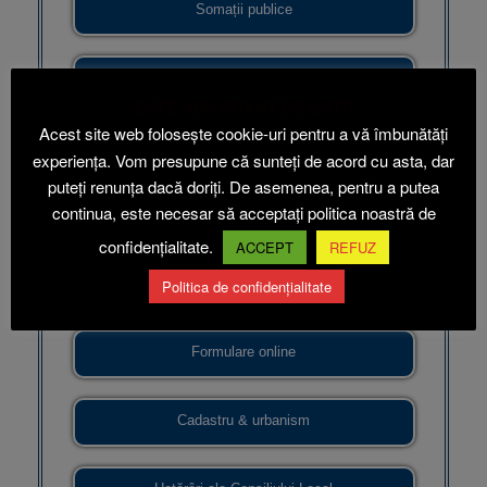
Somații publice
Asistență socială
ESTE IMPORTANT DE CITIT!
Acest site web folosește cookie-uri pentru a vă îmbunătăți
Stare civilă
experiența. Vom presupune că sunteți de acord cu asta, dar
puteți renunța dacă doriți. De asemenea, pentru a putea
continua, este necesar să acceptați politica noastră de
Publicații de căsătorie
confidențialitate.
ACCEPT
REFUZ
Contact & audiențe
Politica de confidențialitate
Formulare online
Cadastru & urbanism