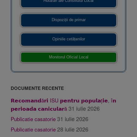
Hotărâri ale Consiliului Local
Dispoziții de primar
Opiniile cetățenilor
Monitorul Oficial Local
DOCUMENTE RECENTE
𝗥𝗲𝗰𝗼𝗺𝗮𝗻𝗱ă𝗿𝗶 ISU 𝗽𝗲𝗻𝘁𝗿𝘂 𝗽𝗼𝗽𝘂𝗹𝗮ț𝗶𝗲, î𝗻
31 iulie 2026
𝗽𝗲𝗿𝗶𝗼𝗮𝗱𝗮 𝗰𝗮𝗻𝗶𝗰𝘂𝗹𝗮𝗿ă
31 iulie 2026
Publicatie casatorie
28 iulie 2026
Publicatie casatorie