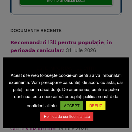
Monitorul Oficial Local
DOCUMENTE RECENTE
𝗥𝗲𝗰𝗼𝗺𝗮𝗻𝗱ă𝗿𝗶 ISU 𝗽𝗲𝗻𝘁𝗿𝘂 𝗽𝗼𝗽𝘂𝗹𝗮ț𝗶𝗲, î𝗻
31 iulie 2026
𝗽𝗲𝗿𝗶𝗼𝗮𝗱𝗮 𝗰𝗮𝗻𝗶𝗰𝘂𝗹𝗮𝗿ă
31 iulie 2026
Publicatie casatorie
ESTE IMPORTANT DE CITIT!
28 iulie 2026
Publicatie casatorie
Acest site web folosește cookie-uri pentru a vă îmbunătăți
24 iulie 2026
Anunt PUZ Etapa 1 Beica
experiența. Vom presupune că sunteți de acord cu asta, dar
24
puteți renunța dacă doriți. De asemenea, pentru a putea
Anunt PUZ Etapa 2 ABI ECOACVACULTURA
continua, este necesar să acceptați politica noastră de
iulie 2026
confidențialitate.
ACCEPT
REFUZ
14 iulie 2026
Oferta vanzare teren
Politica de confidențialitate
14 iulie 2026
Oferta vanzare teren
14 iulie 2026
Oferta vanzare teren