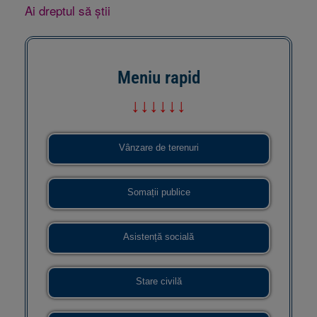
Ai dreptul să știi
Meniu rapid
↓↓↓↓↓↓
Vânzare de terenuri
Somații publice
Asistență socială
Stare civilă