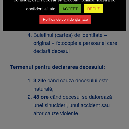
Buletinul (cartea) de identitate –
confidențialitate.
ACCEPT
REFUZ
original
Certificatul de naştere şi de căsătorie
Politica de confidențialitate
– original
Buletinul (cartea) de identitate –
original + fotocopie a persoanei care
declară decesul
Termenul pentru declararea decesului:
când cauza decesului este
3 zile
naturală;
când decesul se datorează
48 ore
unei sinucideri, unui accident sau
altor cauze violente.