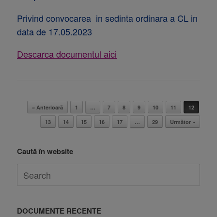
Privind convocarea in sedinta ordinara a CL in
data de 17.05.2023
Descarca documentul aici
Post navigation
« Anterioară
1
…
7
8
9
10
11
12
13
14
15
16
17
…
29
Următor »
Caută în website
DOCUMENTE RECENTE