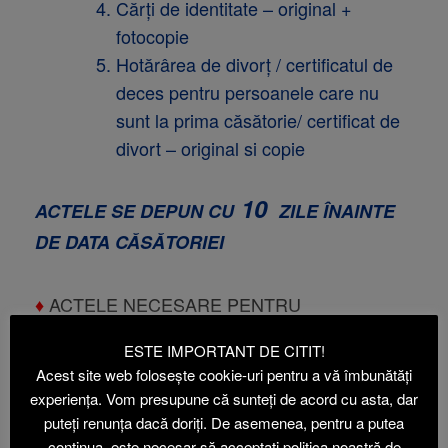
Cărţi de identitate – original +
fotocopie
Hotărârea de divorţ / certificatul de
deces pentru persoanele care nu
sunt la prima căsătorie/ certificat de
divort – original si copie
10
ACTELE SE DEPUN CU
ZILE ÎNAINTE
DE DATA CĂSĂTORIEI
♦
ACTELE NECESARE PENTRU
ÎNREGISTRAREA DECESULUI
ESTE IMPORTANT DE CITIT!
Acest site web folosește cookie-uri pentru a vă îmbunătăți
Certificatul medical constatator al
experiența. Vom presupune că sunteți de acord cu asta, dar
puteți renunța dacă doriți. De asemenea, pentru a putea
decesului
continua, este necesar să acceptați politica noastră de