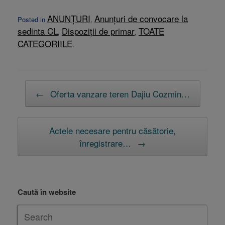
ANUNȚURI
Anunțuri de convocare la
Posted in
,
sedinta CL
Dispoziții de primar
TOATE
,
,
CATEGORIILE
.
Post navigation
←
Oferta vanzare teren Dajiu Cozmin…
Actele necesare pentru căsătorie,
înregistrare…
→
Caută în website