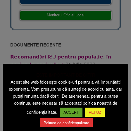
Monitorul Oficial Local
DOCUMENTE RECENTE
𝗥𝗲𝗰𝗼𝗺𝗮𝗻𝗱ă𝗿𝗶 ISU 𝗽𝗲𝗻𝘁𝗿𝘂 𝗽𝗼𝗽𝘂𝗹𝗮ț𝗶𝗲, î𝗻
31 iulie 2026
𝗽𝗲𝗿𝗶𝗼𝗮𝗱𝗮 𝗰𝗮𝗻𝗶𝗰𝘂𝗹𝗮𝗿ă
31 iulie 2026
Publicatie casatorie
ESTE IMPORTANT DE CITIT!
Acest site web folosește cookie-uri pentru a vă îmbunătăți
28 iulie 2026
Publicatie casatorie
experiența. Vom presupune că sunteți de acord cu asta, dar
24 iulie 2026
Anunt PUZ Etapa 1 Beica
puteți renunța dacă doriți. De asemenea, pentru a putea
continua, este necesar să acceptați politica noastră de
24
Anunt PUZ Etapa 2 ABI ECOACVACULTURA
iulie 2026
confidențialitate.
ACCEPT
REFUZ
14 iulie 2026
Oferta vanzare teren
Politica de confidențialitate