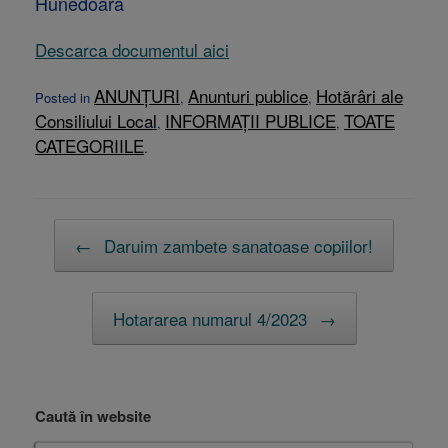
Hunedoara
Descarca documentul aici
ANUNȚURI
Anunturi publice
Hotărâri ale
Posted in
,
,
Consiliului Local
INFORMAȚII PUBLICE
TOATE
,
,
CATEGORIILE
.
Post navigation
←
Daruim zambete sanatoase copiilor!
Hotararea numarul 4/2023
→
Caută în website