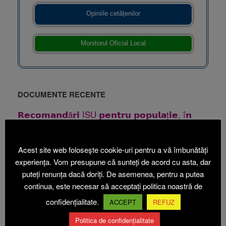
Opiniile cetățenilor
Monitorul Oficial Local
DOCUMENTE RECENTE
𝗥𝗲𝗰𝗼𝗺𝗮𝗻𝗱ă𝗿𝗶 ISU 𝗽𝗲𝗻𝘁𝗿𝘂 𝗽𝗼𝗽𝘂𝗹𝗮ț𝗶𝗲, î𝗻
31 iulie 2026
𝗽𝗲𝗿𝗶𝗼𝗮𝗱𝗮 𝗰𝗮𝗻𝗶𝗰𝘂𝗹𝗮𝗿ă
ESTE IMPORTANT DE CITIT!
31 iulie 2026
Publicatie casatorie
Acest site web folosește cookie-uri pentru a vă îmbunătăți
28 iulie 2026
Publicatie casatorie
experiența. Vom presupune că sunteți de acord cu asta, dar
puteți renunța dacă doriți. De asemenea, pentru a putea
24 iulie 2026
Anunt PUZ Etapa 1 Beica
continua, este necesar să acceptați politica noastră de
24
Anunt PUZ Etapa 2 ABI ECOACVACULTURA
confidențialitate.
ACCEPT
REFUZ
iulie 2026
Politica de confidențialitate