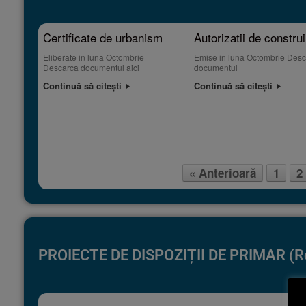
Certificate de urbanism
Autorizatii de construi
Eliberate in luna Octombrie
Emise in luna Octombrie Des
Descarca documentul aici
documentul
Continuă să citești
Continuă să citești
« Anterioară
1
2
Post navigation
PROIECTE DE DISPOZIȚII DE PRIMAR (Regis