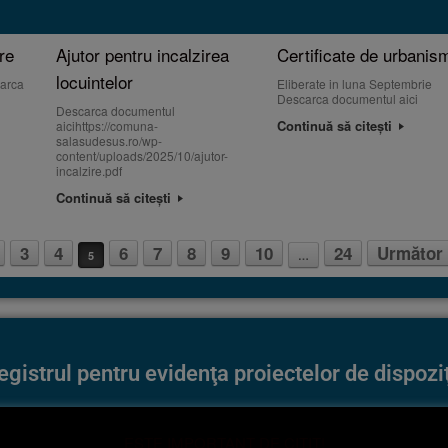
re
Ajutor pentru incalzirea
Certificate de urbanis
locuintelor
carca
Eliberate in luna Septembrie
Descarca documentul aici
Descarca documentul
Continuă să citești
aicihttps://comuna-
salasudesus.ro/wp-
content/uploads/2025/10/ajutor-
incalzire.pdf
Continuă să citești
3
4
6
7
8
9
10
24
Următor
5
…
trul pentru evidenţa proiectelor de dispoziţ
ESTE IMPORTANT DE CITIT!