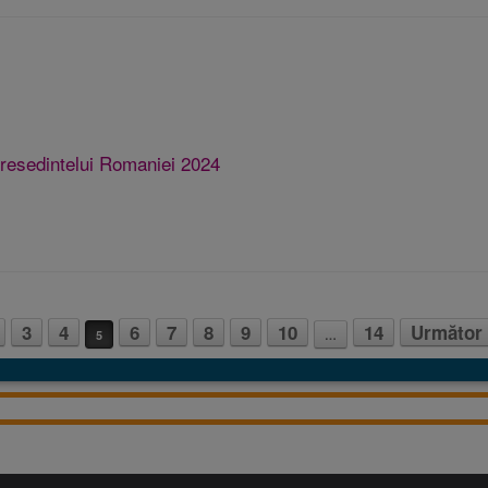
 Presedintelui Romaniei 2024
3
4
6
7
8
9
10
14
Următor
5
…