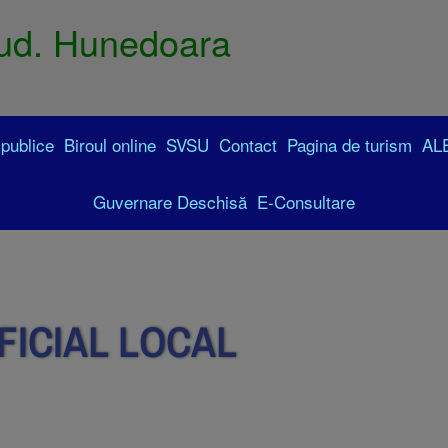
ud. Hunedoara
 publice
Biroul online
SVSU
Contact
Pagina de turism
AL
Guvernare Deschisă
E-Consultare
FICIAL LOCAL