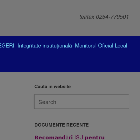
tel/fax 0254-779501
EGERI
Integritate instituțională
Monitorul Oficial Local
Caută în website
DOCUMENTE RECENTE
𝗥𝗲𝗰𝗼𝗺𝗮𝗻𝗱ă𝗿𝗶 ISU 𝗽𝗲𝗻𝘁𝗿𝘂