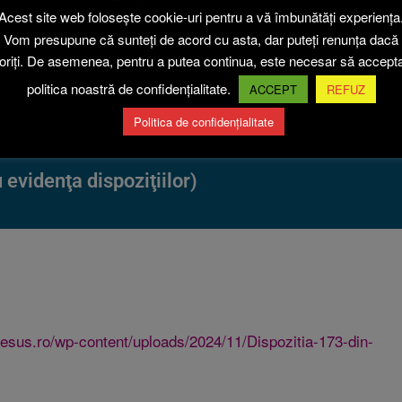
Acest site web folosește cookie-uri pentru a vă îmbunătăți experiența
Perhaps searching can help.
Vom presupune că sunteți de acord cu asta, dar puteți renunța dacă
oriți. De asemenea, pentru a putea continua, este necesar să accepta
politica noastră de confidențialitate.
ACCEPT
REFUZ
Politica de confidențialitate
evidenţa dispoziţiilor)
esus.ro/wp-content/uploads/2024/11/Dispozitia-173-din-