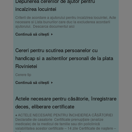
Depunerea cererilor de ajutor pentru
incalzirea locuintei
Criterii de acordare a ajutorului pentru incalzirea locuintei, Acte
necesare si Lista bunurilor care duc la excluderea acordarii
ajutorului. Descarca documentul aici
Continuă să citești
Cereri pentru scutirea persoanelor cu
handicap si a asitentilor personali de la plata
Rovinietei
Cerere tip
Continuă să citești
Actele necesare pentru căsătorie, înregistrare
deces, eliberare certificate
♦ ACTELE NECESARE PENTRU ÎNCHEIEREA CĂSĂTORIEI
Declaratie de casatorie Certificate prenupţiale (analize
medicale) de la medicul de familie sau din policlinică
valabilitatea acestor certificate – 14 zile Certificate de naştere –