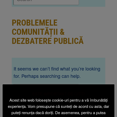
PROBLEMELE
COMUNITĂȚII &
DEZBATERE PUBLICĂ
It seems we can’t find what you’re looking
for. Perhaps searching can help.
ESTE IMPORTANT DE CITIT!
Acest site web folosește cookie-uri pentru a vă îmbunătăți
experiența. Vom presupune că sunteți de acord cu asta, dar
[gwolle_gb]
puteți renunța dacă doriți. De asemenea, pentru a putea