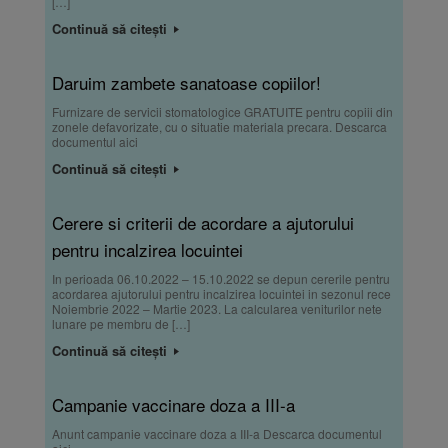
[…]
Continuă să citești
Daruim zambete sanatoase copiilor!
Furnizare de servicii stomatologice GRATUITE pentru copiii din
zonele defavorizate, cu o situatie materiala precara. Descarca
documentul aici
Continuă să citești
Cerere si criterii de acordare a ajutorului
pentru incalzirea locuintei
In perioada 06.10.2022 – 15.10.2022 se depun cererile pentru
acordarea ajutorului pentru incalzirea locuintei in sezonul rece
Noiembrie 2022 – Martie 2023. La calcularea veniturilor nete
lunare pe membru de […]
Continuă să citești
Campanie vaccinare doza a III-a
Anunt campanie vaccinare doza a III-a Descarca documentul