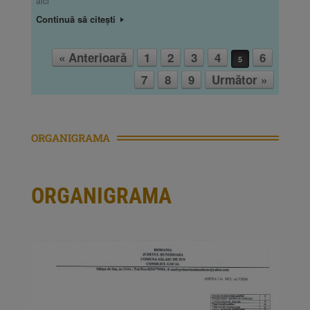
aici
Continuă să citești
« Anterioară
1
2
3
4
6
5
Post navigation
7
8
9
Următor »
ORGANIGRAMA
ORGANIGRAMA