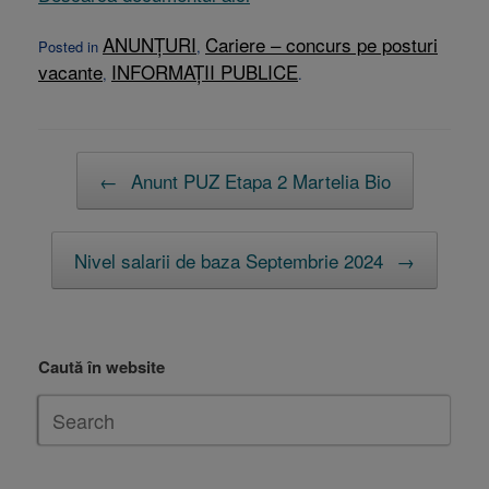
ANUNȚURI
Cariere – concurs pe posturi
Posted in
,
vacante
INFORMAȚII PUBLICE
,
.
Post navigation
←
Anunt PUZ Etapa 2 Martelia Bio
Nivel salarii de baza Septembrie 2024
→
Caută în website