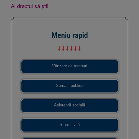
Ai dreptul să știi
Meniu rapid
↓↓↓↓↓↓
Vânzare de terenuri
Somații publice
Asistență socială
Stare civilă