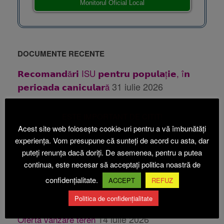
Monitorul Oficial Local
DOCUMENTE RECENTE
𝗥𝗲𝗰𝗼𝗺𝗮𝗻𝗱ă𝗿𝗶 ISU 𝗽𝗲𝗻𝘁𝗿𝘂 𝗽𝗼𝗽𝘂𝗹𝗮ț𝗶𝗲, î𝗻
31 iulie 2026
𝗽𝗲𝗿𝗶𝗼𝗮𝗱𝗮 𝗰𝗮𝗻𝗶𝗰𝘂𝗹𝗮𝗿ă
31 iulie 2026
Publicatie casatorie
ESTE IMPORTANT DE CITIT!
28 iulie 2026
Publicatie casatorie
Acest site web folosește cookie-uri pentru a vă îmbunătăți
24 iulie 2026
Anunt PUZ Etapa 1 Beica
experiența. Vom presupune că sunteți de acord cu asta, dar
puteți renunța dacă doriți. De asemenea, pentru a putea
24
Anunt PUZ Etapa 2 ABI ECOACVACULTURA
continua, este necesar să acceptați politica noastră de
iulie 2026
confidențialitate.
ACCEPT
REFUZ
14 iulie 2026
Oferta vanzare teren
Politica de confidențialitate
14 iulie 2026
Oferta vanzare teren
14 iulie 2026
Oferta vanzare teren