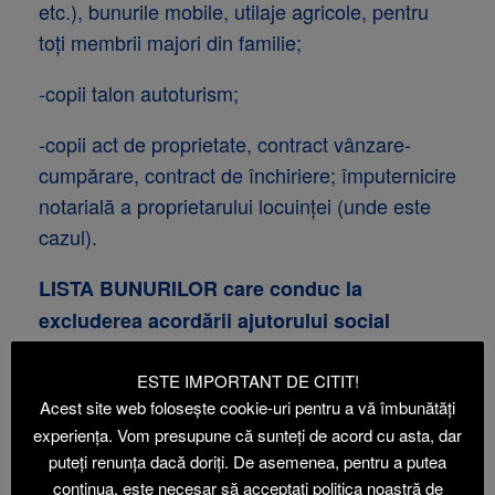
etc.), bunurile mobile, utilaje agricole, pentru
toţi membrii majori din familie;
-copii talon autoturism;
-copii act de proprietate, contract vânzare-
cumpărare, contract de închiriere; împuternicire
notarială a proprietarului locuinţei (unde este
cazul).
LISTA BUNURILOR
care conduc la
excluderea acordării ajutorului social
Bunuri imobile
ESTE IMPORTANT DE CITIT!
Clădiri sau alte spaţii locative în afara
–
Acest site web folosește cookie-uri pentru a vă îmbunătăți
locuinţei de domiciliu şi a anexelor
experiența. Vom presupune că sunteți de acord cu asta, dar
puteți renunța dacă doriți. De asemenea, pentru a putea
gospodăreşti.
continua, este necesar să acceptați politica noastră de