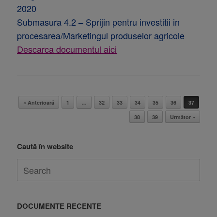
2020
Submasura 4.2 – Sprijin pentru investitii in
procesarea/Marketingul produselor agricole
Descarca documentul aici
Post navigation
« Anterioară
1
…
32
33
34
35
36
37
38
39
Următor »
Caută în website
DOCUMENTE RECENTE