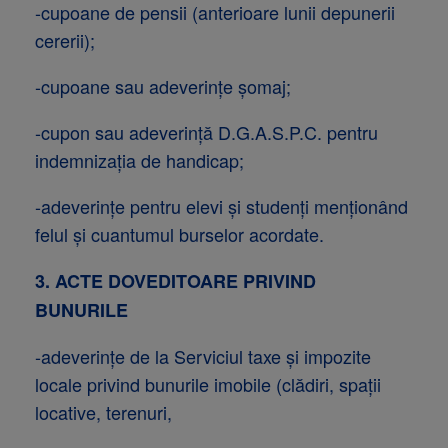
-cupoane de pensii (anterioare lunii depunerii
cererii);
-cupoane sau adeverinţe şomaj;
-cupon sau adeverinţă D.G.A.S.P.C. pentru
indemnizaţia de handicap;
-adeverinţe pentru elevi şi studenţi menţionând
felul şi cuantumul burselor acordate.
3. ACTE DOVEDITOARE PRIVIND
BUNURILE
-adeverinţe de la Serviciul taxe şi impozite
locale privind bunurile imobile (clădiri, spaţii
locative, terenuri,