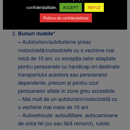
– Terenuri de împrejmuire a locuinţei şi
confidențialitate.
ACCEPT
REFUZ
curtea aferentă şi alte terenuri intravilane
care depăşesc 1.000 mp în zona urbană şi
Politica de confidențialitate
2.000 mp în zona rurală.
Bunuri mobile*
Autoturism/autoturisme şi/sau
–
motocicletă/motociclete cu o vechime mai
mică de 10 ani, cu excepţia celor adaptate
pentru persoanele cu handicap ori destinate
transportului acestora sau persoanelor
dependente, precum şi pentru uzul
persoanelor aflate în zone greu accesibile
– Mai mult de un autoturism/motocicletă cu
o vechime mai mare de 10 ani.
– Autovehicule: autoutilitare, autocamioane
de orice fel (cu sau fără remorci), rulote,